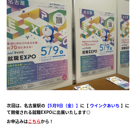
次回は、名古屋駅の
【
5月9日（金）】
に
【
ウインクあいち
】
に
て開催される就職EXPOに出展いたします◎
お申込みは
こちら
から！